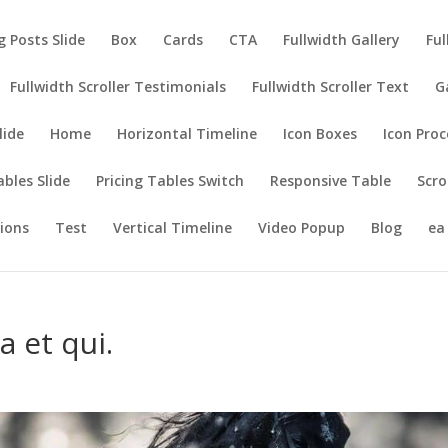
g Posts Slide
Box
Cards
CTA
Fullwidth Gallery
Ful
Fullwidth Scroller Testimonials
Fullwidth Scroller Text
G
lide
Home
Horizontal Timeline
Icon Boxes
Icon Proc
ables Slide
Pricing Tables Switch
Responsive Table
Scro
tions
Test
Vertical Timeline
Video Popup
Blog
ea
 et qui.