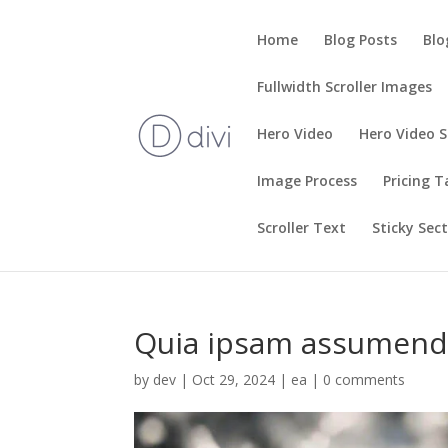
Home
Blog Posts
Blo
Fullwidth Scroller Images
Hero Video
Hero Video S
Image Process
Pricing T
Scroller Text
Sticky Sec
Quia ipsam assumenda
by
dev
|
Oct 29, 2024
|
ea
|
0 comments