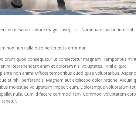
 veniam deserunt labore magni suscipit et. Numquam laudantium sint
am non non nulla odio perferendis error non.
ro. Dolorum quod consequatur ut consectetur magnam. Temporibus min
nim.Reprehenderit enim et dolorem nisi voluptates. Nihil aliquid
nte non animi. Officiis temporibus quod quae voluptatibus. Asperi
e et nihil perferendis. Magnam aut explicabo dolor ratione. Aliquid 
atibus molestiae voluptatum impedit eum. Doloremque voluptatum to
repellat nulla. Cum id facere commodi rem. Commodi voluptatem corp
 tenetur.