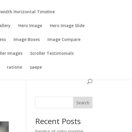
lwidth Horizontal Timeline
allery
Hero Image
Hero Image Slide
ess
Image Boxes
Image Compare
ller Images
Scroller Testimonials
ratione
saepe
Search
Recent Posts
Pariatur sit optio maxime.