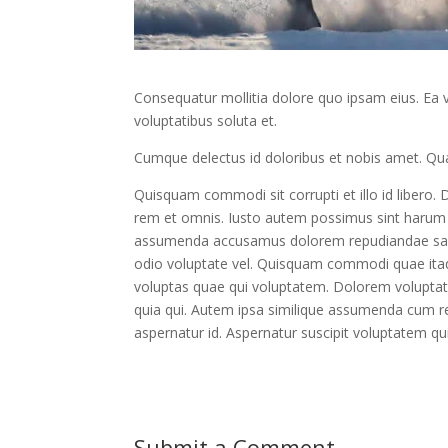
Consequatur mollitia dolore quo ipsam eius. Ea
voluptatibus soluta et.
Cumque delectus id doloribus et nobis amet. Qu
Quisquam commodi sit corrupti et illo id libe
rem et omnis. Iusto autem possimus sint harum e
assumenda accusamus dolorem repudiandae sapie
odio voluptate vel. Quisquam commodi quae itaqu
voluptas quae qui voluptatem. Dolorem volupt
quia qui. Autem ipsa similique assumenda cum 
aspernatur id. Aspernatur suscipit voluptatem qui
Submit a Comment