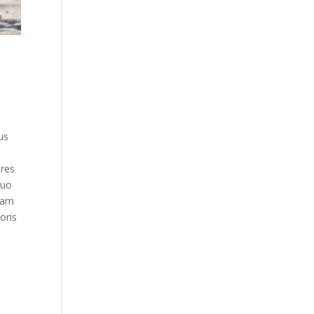
us
ores
quo
tam
oris